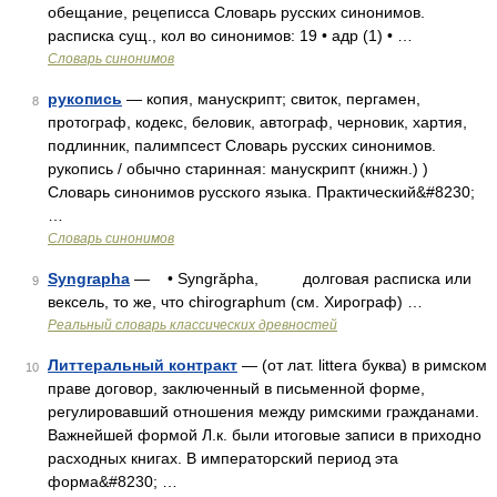
обещание, рецеписса Словарь русских синонимов.
расписка сущ., кол во синонимов: 19 • адр (1) • …
Словарь синонимов
рукопись
— копия, манускрипт; свиток, пергамен,
8
протограф, кодекс, беловик, автограф, черновик, хартия,
подлинник, палимпсест Словарь русских синонимов.
рукопись / обычно старинная: манускрипт (книжн.) )
Словарь синонимов русского языка. Практический&#8230;
…
Словарь синонимов
Syngrapha
— • Syngrăpha, долговая расписка или
9
вексель, то же, что chirographum (см. Хирограф) …
Реальный словарь классических древностей
Литтеральный контракт
— (от лат. littera буква) в римском
10
праве договор, заключенный в письменной форме,
регулировавший отношения между римскими гражданами.
Важнейшей формой Л.к. были итоговые записи в приходно
расходных книгах. В императорский период эта
форма&#8230; …