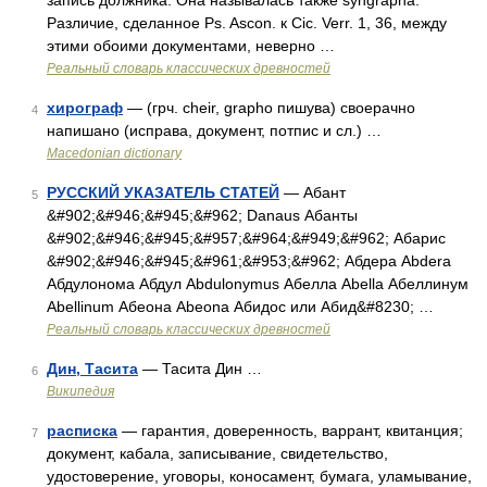
запись должника. Она называлась также syngrapha.
Различие, сделанное Ps. Ascon. к Cic. Verr. 1, 36, между
этими обоими документами, неверно …
Реальный словарь классических древностей
хирограф
— (грч. cheir, grapho пишува) своерачно
4
напишано (исправа, документ, потпис и сл.) …
Macedonian dictionary
РУССКИЙ УКАЗАТЕЛЬ СТАТЕЙ
— Абант
5
&#902;&#946;&#945;&#962; Danaus Абанты
&#902;&#946;&#945;&#957;&#964;&#949;&#962; Абарис
&#902;&#946;&#945;&#961;&#953;&#962; Абдера Abdera
Абдулонома Абдул Abdulonymus Абелла Abella Абеллинум
Abellinum Абеона Abeona Абидос или Абид&#8230; …
Реальный словарь классических древностей
Дин, Тасита
— Тасита Дин …
6
Википедия
расписка
— гарантия, доверенность, варрант, квитанция;
7
документ, кабала, записывание, свидетельство,
удостоверение, уговоры, коносамент, бумага, уламывание,