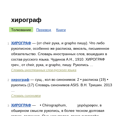
хирограф
Толкование
Перевод
Книги
ХИРОГРАФ
— (от cheir рука, и grapho пишу). Что либо
1
рукописное, особенно же расписка, вексель, письменное
обязательство. Словарь иностранных слов, вошедших в
состав русского языка. Чудинов А.Н., 1910. ХИРОГРАФ
греч., от cheir, рука, и grapho, пишу. Рукопись …
Словарь иностранных слов русского языка
хирограф
— сущ., кол во синонимов: 2 • расписка (19) •
2
рукопись (17) Словарь синонимов ASIS. В.Н. Тришин. 2013
…
Словарь синонимов
ХИРОГРАФ
— • Chirographum, χειρόγραφον, в
3
обширном смысле рукопись, в более тесном долговая